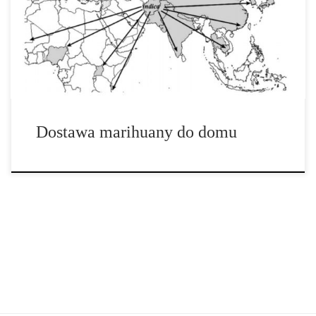
unikają one raczej kasyn, hoteli, klubów ze striptizem, parków
oraz parkingów. Las Vegas – przemysł cannabis w Nevada
przyspiesza, zostaje wprowadzona usługa dostarczania marihuany
do […]
Dostawa marihuany do domu