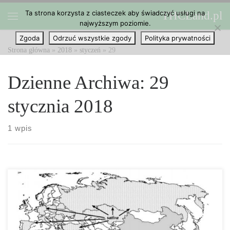
Ta strona korzysta z ciasteczek aby świadczyć usługi na
THCLand.pl
Przejdź do treści
najwyższym poziomie.
Menu
Zgoda
Odrzuć wszystkie zgody
Polityka prywatności
Strona główna
»
2018
»
styczeń
»
29
Dzienne Archiwa:
29
stycznia 2018
1 wpis
Firmy, które legalnie dostarczają marihuanę, spotykają się z
konsumentami tylko pod ustalonym adresem zamieszkania –