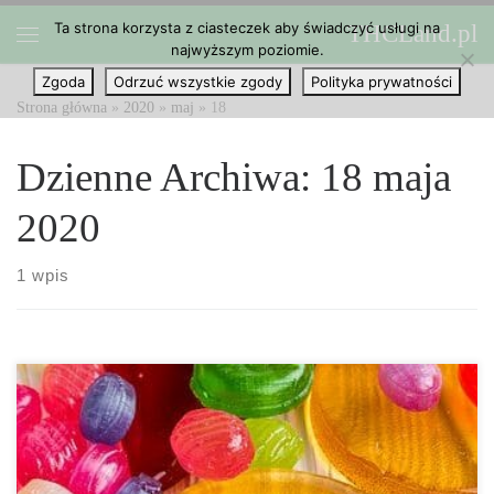
Ta strona korzysta z ciasteczek aby świadczyć usługi na
THCLand.pl
Przejdź do treści
najwyższym poziomie.
Menu
Zgoda
Odrzuć wszystkie zgody
Polityka prywatności
Strona główna
»
2020
»
maj
»
18
Dzienne Archiwa:
18 maja
2020
1 wpis
Artykuły spożywcze z marihuaną w czasach koronawirusa?
Eksperci twierdzą, że jak najbardziej. Mimo, że dla większości z