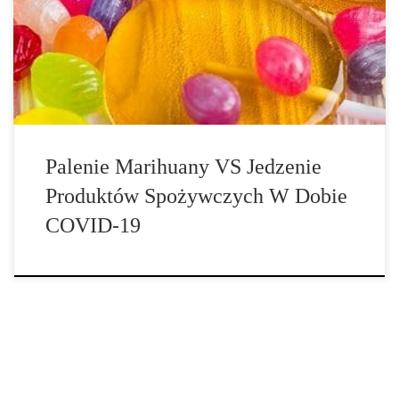
nas może się to wydawać oczywiste, wdychany dym z dowolnego
źródła nie przynosi korzyści naszym płucom, ze względu na
panującą obecnie pandemię nowego […]
Palenie Marihuany VS Jedzenie
Produktów Spożywczych W Dobie
COVID-19