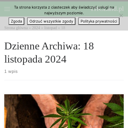
Ta strona korzysta z ciasteczek aby świadczyć usługi na
THCLand.pl
Przejdź do treści
najwyższym poziomie.
Menu
Zgoda
Odrzuć wszystkie zgody
Polityka prywatności
Strona główna
»
2024
»
listopad
»
18
Dzienne Archiwa:
18
listopada 2024
1 wpis
Jakie podłoże jest najtańsze do uprawy marihuany? Pewnie
zastanawiasz się, czy możesz uprawiać marihuanę budżetowo?