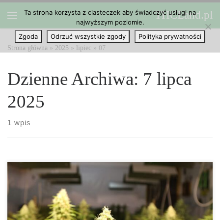
Ta strona korzysta z ciasteczek aby świadczyć usługi na
THCLand.pl
Przejdź do treści
najwyższym poziomie.
Menu
Zgoda
Odrzuć wszystkie zgody
Polityka prywatności
Strona główna
»
2025
»
lipiec
»
07
Dzienne Archiwa:
7 lipca
2025
1 wpis
Zwalczanie szkodników za pomocą fitofortyfikatorów umożliwia
łączenie różnych preparatów w celu zwiększenia ich skuteczności.