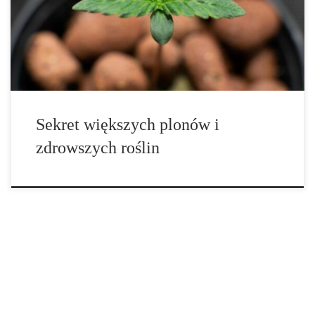
i składników pokarmowych możemy osiągnąć szybki wzrost i
imponujące plony bez użycia gleby. Jednak nawet najbardziej
zaawansowany […]
Sekret większych plonów i
zdrowszych roślin