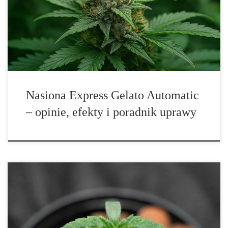
połączenie szybkości, mocy i doskonałego smaku. Odmiana
dostępna w sklepie THC-THC.pl została stworzona poprzez
skrzyżowanie Express Gelato z Low Bud Auto, co zapewnia jej
niezwykle krótki […]
Nasiona Express Gelato Automatic
– opinie, efekty i poradnik uprawy
Pożyteczne bakterie w hydroponice – sekret wyższych plonów i
zdrowszych roślin Hydroponika zrewolucjonizowała sposób, w
jaki uprawiamy rośliny. Dzięki precyzyjnej kontroli światła, wody