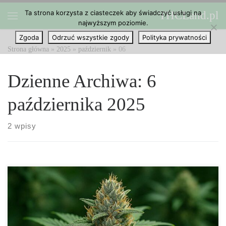
Ta strona korzysta z ciasteczek aby świadczyć usługi na
THCLand.pl
Przejdź do treści
najwyższym poziomie.
Menu
Zgoda
Odrzuć wszystkie zgody
Polityka prywatności
Strona główna
»
2025
»
październik
»
06
Dzienne Archiwa:
6
października 2025
2 wpisy
Charakterystyka ogólna odmiany Express Gelato Automatic
Express Gelato Automatic Feminizowane od Akseeds to wyjątkowe