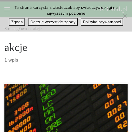
Ta strona korzysta z ciasteczek aby świadczyć usługi na
THCLand.pl
Przejdź do treści
najwyższym poziomie.
Menu
Zgoda
Odrzuć wszystkie zgody
Polityka prywatności
Strona główna
»
akcje
akcje
1 wpis
Dwóch kanadyjskich producentów marihuany weszło na giełdę w
Toronto. Bedrocan i OrganiGram są wśród 13 firm z licencją do
uprawy i sprzedaży marihuany w Kanadzie. Obie zarobiły miliony
od prywatnych inwestorów, ale mają nadzieję na więcej dzięki