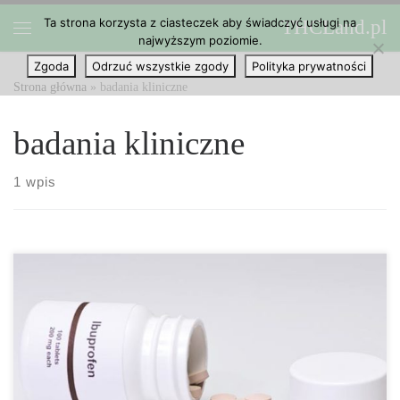
Ta strona korzysta z ciasteczek aby świadczyć usługi na
THCLand.pl
Przejdź do treści
najwyższym poziomie.
Menu
Zgoda
Odrzuć wszystkie zgody
Polityka prywatności
Strona główna
»
badania kliniczne
badania kliniczne
1 wpis
CBD to bezpieczniejsza opcja niż ibuprofen cz.1 CBD to
bezpieczniejsza opcja niż ibuprofen w leczeniu stanów bólowych.
Zarówno ibuprofen jak i kannabidiol, obydwa są zdolne do
leczenia stanów bólowych oraz zapaleń w ludzkim ciele. Jednak