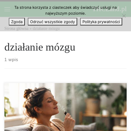
Ta strona korzysta z ciasteczek aby świadczyć usługi na
THCLand.pl
Przejdź do treści
najwyższym poziomie.
Menu
Zgoda
Odrzuć wszystkie zgody
Polityka prywatności
Strona główna
»
działanie mózgu
działanie mózgu
1 wpis
THC a stres – czy działa? Wprowadzenie Stres jest nieodłącznym
elementem współczesnego życia. Towarzyszy ludziom niezależnie
od wieku, wykonywanego zawodu czy stylu życia. Krótkotrwałe
napięcie może działać mobilizująco, jednak przewlekły stres coraz
częściej prowadzi do pogorszenia samopoczucia, problemów ze