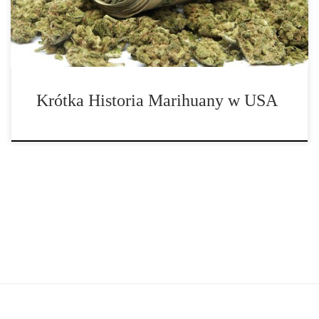
marihuany była nierozerwalnie związana z historią […]
Krótka Historia Marihuany w USA