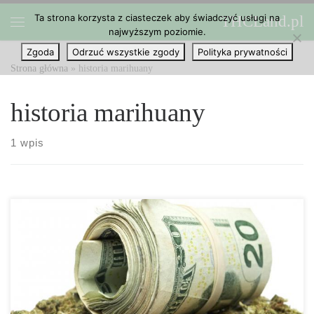
Ta strona korzysta z ciasteczek aby świadczyć usługi na
THCLand.pl
Przejdź do treści
najwyższym poziomie.
Menu
Zgoda
Odrzuć wszystkie zgody
Polityka prywatności
Strona główna
»
historia marihuany
historia marihuany
1 wpis
Historia marihuany w Stanach Zjednoczonych nie jest ładna. Była
przedmiotem oszczerczej kampanii i politycznego oczerniania,
marihuana i konopia przeszła naprawdę długą drogę. Historia
marihuany przed rokiem 1937 Aż do około 100 lat temu, historia