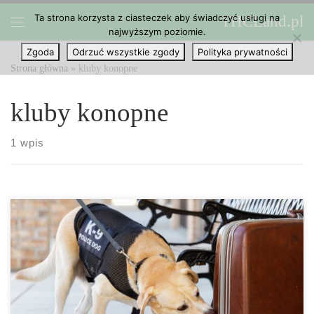
Ta strona korzysta z ciasteczek aby świadczyć usługi na
THCLand.pl
Przejdź do treści
najwyższym poziomie.
Menu
Zgoda
Odrzuć wszystkie zgody
Polityka prywatności
Strona główna
»
kluby konopne
kluby konopne
1 wpis
Hiszpania, szósty co do wielkości kraj w Europie pod względem
liczby ludności, zyskała w ostatnich latach reputację popularnego
miejsca na konopie indyjskie. Jednakże, chociaż istnieje
stosunkowo liberalne podejście, obejmujące zarówno możliwość