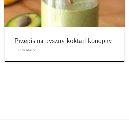
magnez), awokado (bogate w potas […]
Przepis na pyszny koktajl konopny
3 komentarze