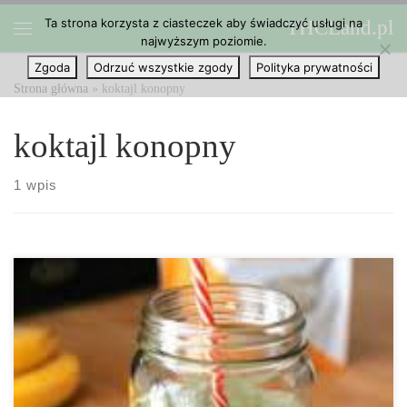
Ta strona korzysta z ciasteczek aby świadczyć usługi na
THCLand.pl
Przejdź do treści
najwyższym poziomie.
Menu
Zgoda
Odrzuć wszystkie zgody
Polityka prywatności
Strona główna
»
koktajl konopny
koktajl konopny
1 wpis
Ten koktajl bogaty jest w witaminę C, potas, magnez oraz inne
składniki odżywcze. Dzisiejszy przepis opiera się na ananasie
(który jest bogaty w witaminę C, pomaga w zaburzeniach
trawienia, stanach zapalnych), bananach (dostarczają potas i