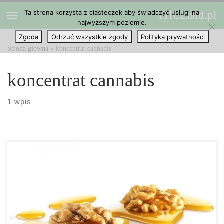
Ta strona korzysta z ciasteczek aby świadczyć usługi na
THCLand.pl
Przejdź do treści
najwyższym poziomie.
Menu
Zgoda
Odrzuć wszystkie zgody
Polityka prywatności
Strona główna
»
koncentrat cannabis
koncentrat cannabis
1 wpis
Syrop klonowy z marihuaną? Bardzo proszę! My mamy na niego
przepis. Doskonały dodatek do śniadań zarówno na słodko i słono.
W Polsce co prawda nie tak bardzo popularny jak miód, ale coraz
więcej ludzi zakochuje się w nim tak bardzo […]