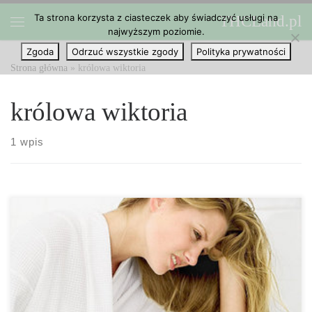
Ta strona korzysta z ciasteczek aby świadczyć usługi na
THCLand.pl
Przejdź do treści
najwyższym poziomie.
Menu
Zgoda
Odrzuć wszystkie zgody
Polityka prywatności
Strona główna
»
królowa wiktoria
królowa wiktoria
1 wpis
Czy wiesz, że królowa Wiktoria stosowała cannabis w celach
leczniczych, aby zapobiec skurczom miesiączkowym? To prawda,
zazwyczaj wdychała dym palonej marihuany, albo sama ją paliła.
Wystarczy trochę poszukać w internecie, a znajdziesz więcej niż