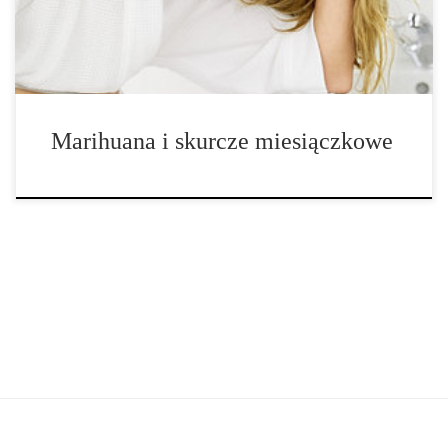
wystarczająco zaleceń w jaki sposób złagodzić […]
Marihuana i skurcze miesiączkowe