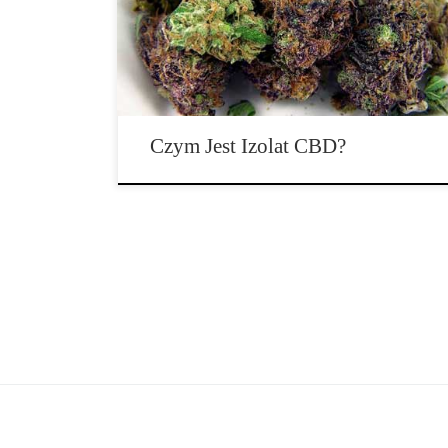
wypróbowując go jako alternatywę dla leczenia
schorzeń. Chociaż prawdziwość tych metod leczenia
jest nieznana, niewiele zrobiło to, aby zapobiec […]
Czym Jest Izolat CBD?