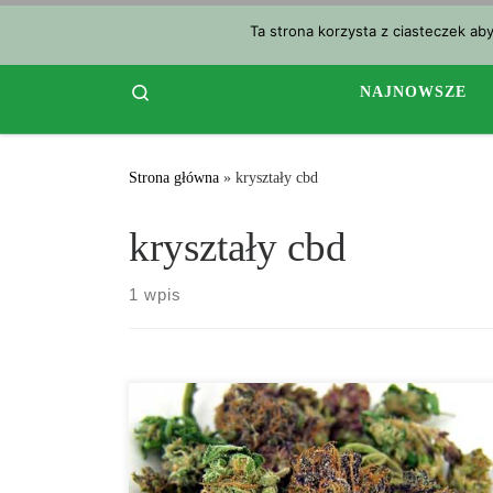
Przejdź do treści
Ta strona korzysta z ciasteczek ab
Search
NAJNOWSZE
Strona główna
»
kryształy cbd
kryształy cbd
1 wpis
Kannabidiol, ­powszechnie znany jako CBD, to
produkt, który jest coraz częściej obecny w oczach
opinii publicznej. Coraz więcej osób używa go,