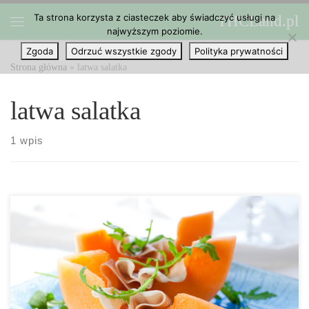
Ta strona korzysta z ciasteczek aby świadczyć usługi na
THCLand.pl
Przejdź do treści
najwyższym poziomie.
Menu
Zgoda
Odrzuć wszystkie zgody
Polityka prywatności
Strona główna
»
latwa salatka
latwa salatka
1 wpis
Super prosta, smaczna i bardzo efektowna sałatka z melonem! Jest
to naprawdę ciekawe i zaskakujące doświadczenie smakowe. Czas
przygotowania: 10 minut Ilość porcji: 4 porcje Składniki: 1 melon
kantalupa szynka prosciutto oliwa z oliwek z marihuaną Kiedy jest