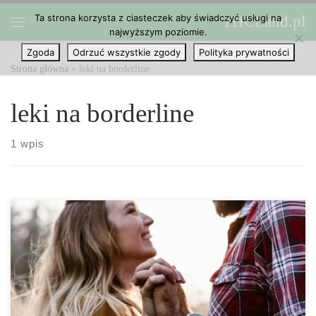
Ta strona korzysta z ciasteczek aby świadczyć usługi na
THCLand.pl
Przejdź do treści
najwyższym poziomie.
Menu
Zgoda
Odrzuć wszystkie zgody
Polityka prywatności
Strona główna
»
leki na borderline
leki na borderline
1 wpis
W jaki sposób CBD może pozytywnie wpłynąć na zaburzenie
osobowości borderline. Około 1,6% dorosłych w USA cierpi na
zaburzenie osobowości typu borderline (BPD), stan
charakteryzujący się trudnościami w regulowaniu emocji,
impulsywnością, niskim obrazem siebie oraz problemami z