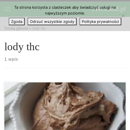
Ta strona korzysta z ciasteczek aby świadczyć usługi na
THCLand.pl
Przejdź do treści
najwyższym poziomie.
Menu
Zgoda
Odrzuć wszystkie zgody
Polityka prywatności
Strona główna
»
lody thc
lody thc
1 wpis
Wszyscy doskonale wiemy, że lody są jedną z najlepszych
możliwych przekąsek, ale czy kiedykolwiek myślałeś o tym, żeby
dodać do nich cannabis? Ten przepis jest trochę pracochłonny, ale
obiecujemy, że warto! Składniki 30 gramów konopi 8 szklanek