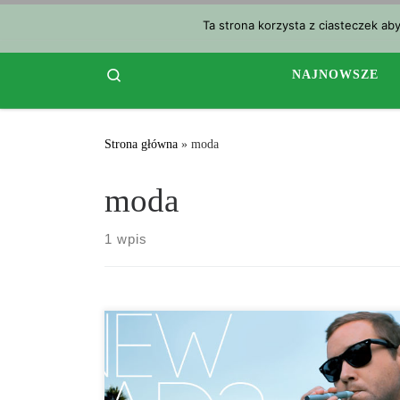
Przejdź do treści
Ta strona korzysta z ciasteczek ab
Search
NAJNOWSZE
Strona główna
»
moda
moda
1 wpis
Oczyszczanie tłoczonymi na zimno sokami. Węgiel
aktywny. Ssanie oleju kokosowego. Dieta
bezglutenowa. Waporyzatory? Chociaż trendy