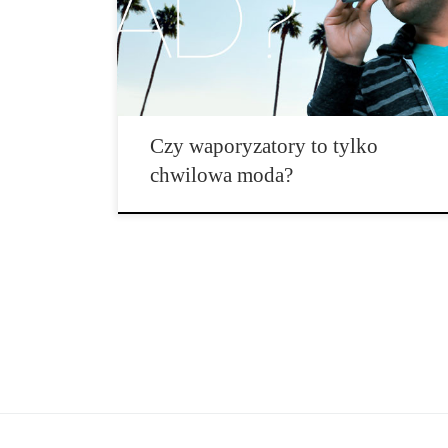
zdrowotne przychodzą i odchodzą, kilka z tych, które
się pojawiają, okazują się być faktycznie korzystnymi,
a nie tylko chwilową modą, która przemija. Nie
zawsze łatwo […]
Czy waporyzatory to tylko
chwilowa moda?