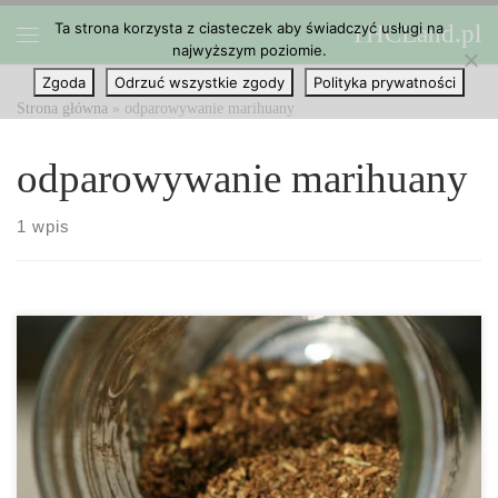
Ta strona korzysta z ciasteczek aby świadczyć usługi na
THCLand.pl
Przejdź do treści
najwyższym poziomie.
Menu
Zgoda
Odrzuć wszystkie zgody
Polityka prywatności
Strona główna
»
odparowywanie marihuany
odparowywanie marihuany
1 wpis
Wielokrotność użytku jest jednym z kluczowych elementów
marketingu na współczesnym rynku. Pozwala użytkownikowi
znaleźć cel dla określonego produktu, nawet jeśli jego pierwotne
zastosowanie nie jest już możliwe. Jeśli chodzi o stosowanie
waporyzatora w naszych obecnych „zielonych” czasach, wiele osób