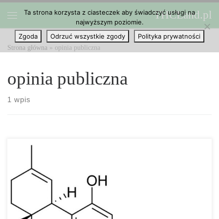
Ta strona korzysta z ciasteczek aby świadczyć usługi na
THCLand.pl
Przejdź do treści
najwyższym poziomie.
Menu
Zgoda
Odrzuć wszystkie zgody
Polityka prywatności
Strona główna
»
opinia publiczna
opinia publiczna
1 wpis
Dla wielu ludzi CBD to po prostu coś, co jest jak THC, ale nie
powoduje odurzenia. Chociaż to prawda, CBD to o wiele więcej.
Podobnie jak THC, CBD jest jednym z wielu kannabinoidów
występujących w konopiach indyjskich. Krótko mówiąc, CBD […]