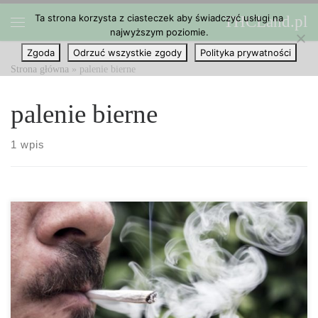
Ta strona korzysta z ciasteczek aby świadczyć usługi na
THCLand.pl
Przejdź do treści
najwyższym poziomie.
Menu
Zgoda
Odrzuć wszystkie zgody
Polityka prywatności
Strona główna
»
palenie bierne
palenie bierne
1 wpis
Czy bierne palenie marihuany powoduje haj? Wszyscy znamy
zagrożenia zdrowotne związane z biernym paleniem tytoniu.
Jednak to, w jaki sposób dym z marihuany wpływa na osoby
palące biernie, nadal stanowi tajemnicę. W dzisiejszym artykule