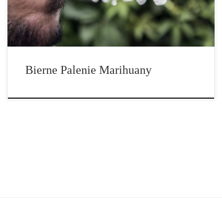
postaramy się zbadać tę kwestię i […]
Bierne Palenie Marihuany