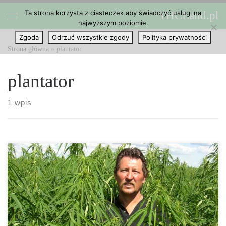
Ta strona korzysta z ciasteczek aby świadczyć usługi na
THCLand.pl
Przejdź do treści
najwyższym poziomie.
Menu
Zgoda
Odrzuć wszystkie zgody
Polityka prywatności
Strona główna
»
plantator
plantator
1 wpis
20 lat po tym jak po raz pierwszy stan zalegalizował medyczną
marihuanę, wyborcy w Kalifornii pod koniec listopada zadecydują,
czy należy zalegalizować rekreacyjne wykorzystanie marihuany.
To może oznaczać niezłą gratkę dla hodowców marihuany w stanie