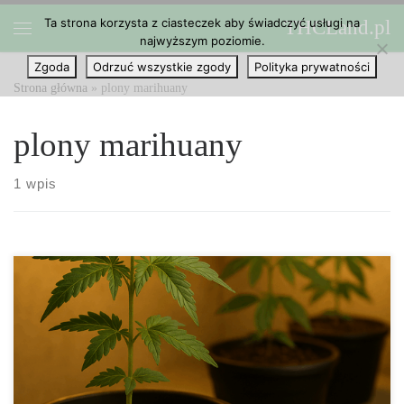
Ta strona korzysta z ciasteczek aby świadczyć usługi na
THCLand.pl
Przejdź do treści
najwyższym poziomie.
Menu
Zgoda
Odrzuć wszystkie zgody
Polityka prywatności
Strona główna
»
plony marihuany
plony marihuany
1 wpis
Końcowa Faza Kwitnienia Konopi – Jak Wydobyć Maksimum
Potencjału Końcowa Faza Kwitnienia Konopi – Jak Wydobyć
Maksimum Potencjału Ostatnie tygodnie kwitnienia konopi to
kluczowy moment całego procesu uprawy – czas, kiedy roślina