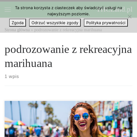
Ta strona korzysta z ciasteczek aby świadczyć usługi na
THCLand.pl
Przejdź do treści
najwyższym poziomie.
Menu
Zgoda
Odrzuć wszystkie zgody
Polityka prywatności
Strona główna
»
podrozowanie z rekreacyjna marihuana
podrozowanie z rekreacyjna
marihuana
1 wpis
Podróżowaniem z marihuaną nie jest zadaniem niemożliwym, ale
nadal może sprawiać wiele kłopotów z władzami. Wraz z rosnącą