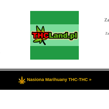
Za
Za
n
Nasiona Marihuany THC-THC »
 Czyli informacje na temat marihuany, konopi i cannabis oraz THC a 