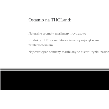
Ostatnio na THCLand:
Naturalne aromaty marihuany i cytrusowe
Produkty THC na sen które cieszą się największym
zainteresowaniem
Najważniejsze odmiany marihuany w historii rynku nasio
© 2026
THCLand.pl
– Wszelkie prawa zastrzeżone
-