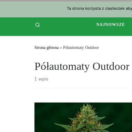
Przejdź do treści
Ta strona korzysta z ciasteczek ab
Search
NAJNOWSZE
Strona główna
»
Półautomaty Outdoor
Półautomaty Outdoor
1 wpis
Speed Gorilla Glue Feminizowane: Szybka Moc w
Klasycznym Stylu GG Speed Gorilla Glue
Feminizowane to jedno z najlepszych połączeń