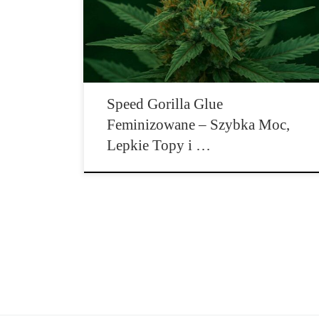
klasycznej genetyki Gorilla Glue i ekspresowego cyklu
życia. To odmiana, która nie tylko dorównuje
legendzie pod względem żywiczności, mocy i efektu,
[…]
Speed Gorilla Glue
Feminizowane – Szybka Moc,
Lepkie Topy i …