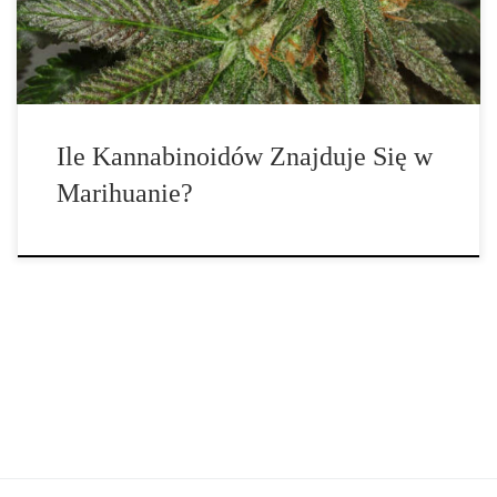
tak zwany układ endokannabinoidowy (ECS). Receptory […]
Ile Kannabinoidów Znajduje Się w
Marihuanie?