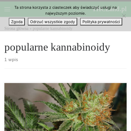
Ta strona korzysta z ciasteczek aby świadczyć usługi na
THCLand.pl
Przejdź do treści
najwyższym poziomie.
Menu
Zgoda
Odrzuć wszystkie zgody
Polityka prywatności
Strona główna
»
popularne kannabinoidy
popularne kannabinoidy
1 wpis
Konopie to bardzo skomplikowana roślina. Składające się z setek
związków chemicznych zwanych kannabinoidami – z których
ponad 100 zostało zidentyfikowanych i wywołuje różne skutki –
kannabinoidy wiążą się z receptorami już w organizmie, tworząc