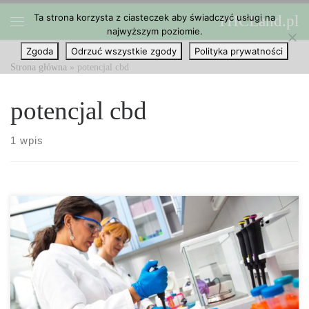
Ta strona korzysta z ciasteczek aby świadczyć usługi na
THCLand.pl
Przejdź do treści
najwyższym poziomie.
Menu
Zgoda
Odrzuć wszystkie zgody
Polityka prywatności
Strona główna
»
potencjal cbd
potencjal cbd
1 wpis
Istnieje coraz więcej dowodów na to, że kannabidiol – CBD – ma
korzyści terapeutyczne. Jego przykładowe efekty lecznicze to
między innymi właściwości przeciwdrgawkowe, uspokajające,
hipnotyczne, przeciwpsychotyczne, neuroprotekcyjne. Kannabidiol
ma również działanie przeciwzapalne, które jak wykazały badania,