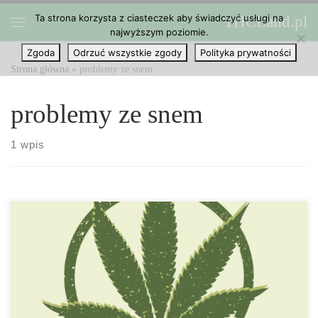
Ta strona korzysta z ciasteczek aby świadczyć usługi na
THCLand.pl
Przejdź do treści
najwyższym poziomie.
Menu
Zgoda
Odrzuć wszystkie zgody
Polityka prywatności
Strona główna
»
problemy ze snem
problemy ze snem
1 wpis
Aktorka Charlize Theron stosuje produkty spożywcze z cannabis w
zaburzeniach snu. Problemy ze snem są jednym z najczęstszych
problemów zdrowotnych w Stanach Zjednoczonych. Według
American Sleep Association, od 50 do 70 milionów dorosłych