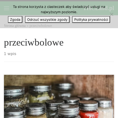
Ta strona korzysta z ciasteczek aby świadczyć usługi na
THCLand.pl
Przejdź do treści
najwyższym poziomie.
Menu
Zgoda
Odrzuć wszystkie zgody
Polityka prywatności
Strona główna
»
przeciwbolowe
przeciwbolowe
1 wpis
Czy znasz jakieś ziołowe leki przeciwbólowe? Nie? A jak powiemy
ci, że wiele z nich możesz znaleźć we własnym domu? •
Marihuana • Kapsaicyna • Kurkuma • Mentol • Imbir • Korzeń
waleriany • Koci Pazur • Boswellia • Kava […]