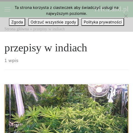
Ta strona korzysta z ciasteczek aby świadczyć usługi na
THCLand.pl
Przejdź do treści
najwyższym poziomie.
Menu
Zgoda
Odrzuć wszystkie zgody
Polityka prywatności
Strona główna
»
przepisy w indiach
przepisy w indiach
1 wpis
Nowe przepisy w Indiach, pozwolą na wykorzystanie konopi jako
źródła pożywności. Według firmy badawczej GlobalData, nowe
przepisy dotyczące bezpieczeństwa żywności z konopi wzmocnią
jej reputację w Indiach. Firma ostrzegła jednak, że postęp zostanie
spowolniony, jeśli przepisy utrudnią edukację konsumentów na