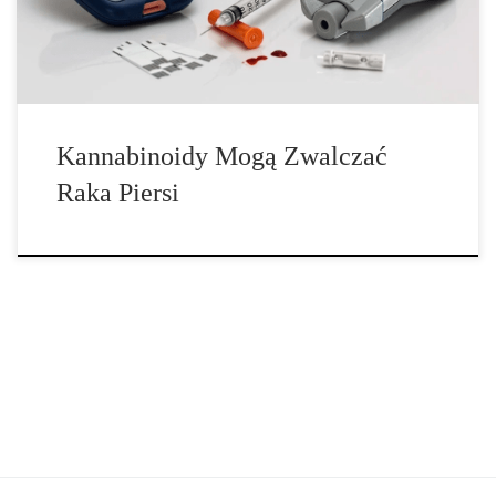
tetrahydrokannabinol (THC) i niepsychoaktywny kannabinoid
kannabidiol (CBD) […]
Kannabinoidy Mogą Zwalczać
Raka Piersi