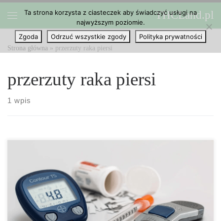
Ta strona korzysta z ciasteczek aby świadczyć usługi na
THCLand.pl
Przejdź do treści
najwyższym poziomie.
Menu
Zgoda
Odrzuć wszystkie zgody
Polityka prywatności
Strona główna
»
przerzuty raka piersi
przerzuty raka piersi
1 wpis
Prawie 10-letnie badanie przeprowadzone przez naukowców z
Instytutu Badawczego California Pacific Medical Center i
opublikowane w tym miesiącu przez British Journal of
Pharmacology wykazało, że kannabinoidy mogą zwalczać
progresję raka piersi. „Psychoaktywny kannabinoid Δ9-