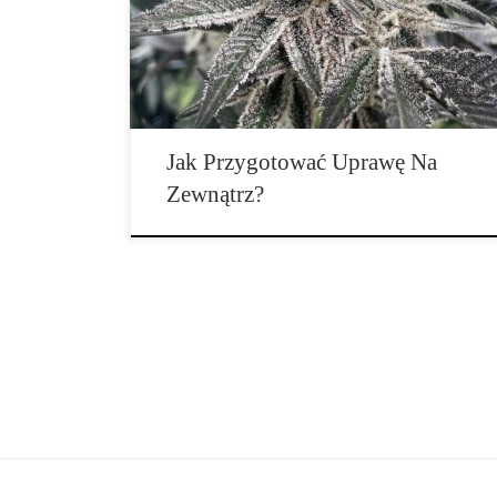
zapewnienia sobie najwyższej jakości kwiatów i
związanej z tym osobistej satysfakcji. Oprócz tego, że
jest to bardziej ekonomiczna i zrównoważona opcja niż
uprawa w […]
Jak Przygotować Uprawę Na
Zewnątrz?