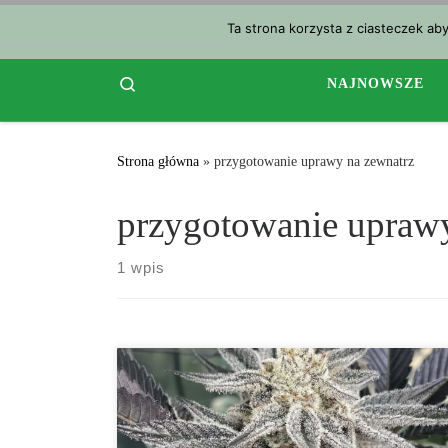
Przejdź do treści
Ta strona korzysta z ciasteczek ab
Search
NAJNOWSZE
Strona główna
»
przygotowanie uprawy na zewnatrz
przygotowanie uprawy
1 wpis
Uprawa marihuany na zewnątrz oferuje wzbogacające
doświadczenie dla entuzjastów ogrodnictwa i
miłośników marihuany. Mają oni możliwość