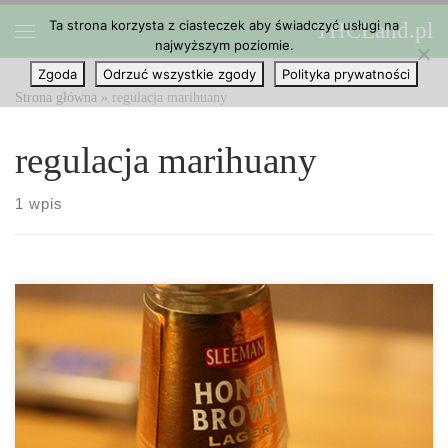
Ta strona korzysta z ciasteczek aby świadczyć usługi na
THCLand.pl
Przejdź do treści
najwyższym poziomie.
Menu
Zgoda
Odrzuć wszystkie zgody
Polityka prywatności
Strona główna
»
regulacja marihuany
regulacja marihuany
1 wpis
Założyciel Sleeman Breweries, trzeciego co do wielkości browaru
w Kanadzie, widzi podobieństwo pomiędzy prohibicją alkoholową
i aktualnym stanem marihuany. Kiedy John Sleeman przywrócił
rodzinny browar w 1988 roku, sprowadził biznes, który uplasował