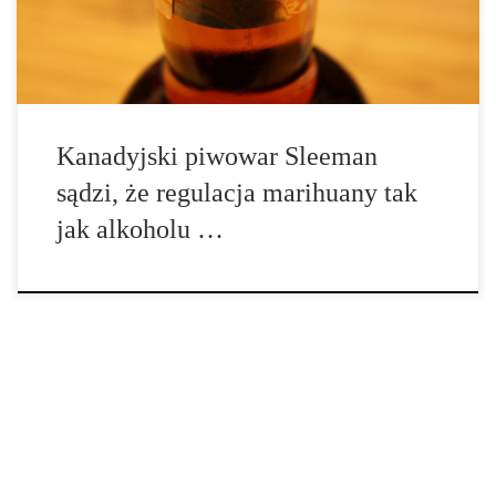
się w wyblakłą erę prohibicji alkoholowej. Wracając do […]
Kanadyjski piwowar Sleeman
sądzi, że regulacja marihuany tak
jak alkoholu …