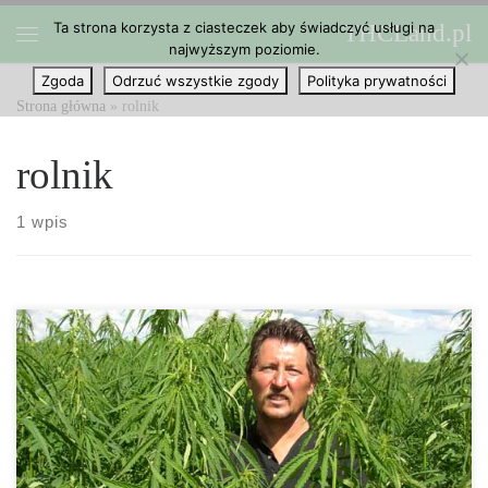
Ta strona korzysta z ciasteczek aby świadczyć usługi na
THCLand.pl
Przejdź do treści
najwyższym poziomie.
Menu
Zgoda
Odrzuć wszystkie zgody
Polityka prywatności
Strona główna
»
rolnik
rolnik
1 wpis
20 lat po tym jak po raz pierwszy stan zalegalizował medyczną
marihuanę, wyborcy w Kalifornii pod koniec listopada zadecydują,
czy należy zalegalizować rekreacyjne wykorzystanie marihuany.
To może oznaczać niezłą gratkę dla hodowców marihuany w stanie