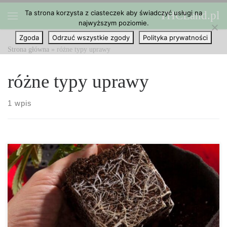
Ta strona korzysta z ciasteczek aby świadczyć usługi na
THCLand.pl
Przejdź do treści
najwyższym poziomie.
Menu
Zgoda
Odrzuć wszystkie zgody
Polityka prywatności
Strona główna
»
różne typy uprawy
różne typy uprawy
1 wpis
Odpowiednie wykorzystanie nawozów w uprawie marihuany.
Wybór dobrego nawozu do konopi jest niezbędny w przypadku
domowej uprawy, ponieważ może pomóc utrzymać rośliny w
zdrowiu i zwiększyć plony. Jednak jeden rodzaj nawozu nie pasuje