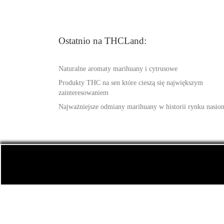
Ostatnio na THCLand:
Naturalne aromaty marihuany i cytrusowe
Produkty THC na sen które cieszą się największym
zainteresowaniem
Najważniejsze odmiany marihuany w historii rynku nasio
© 2026
THCLand.pl
– Wszelkie prawa zastrzeżone
-