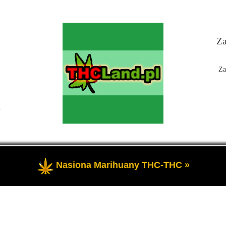
Za
Za
n
Nasiona Marihuany THC-THC »
 Czyli informacje na temat marihuany, konopi i cannabis oraz THC a 