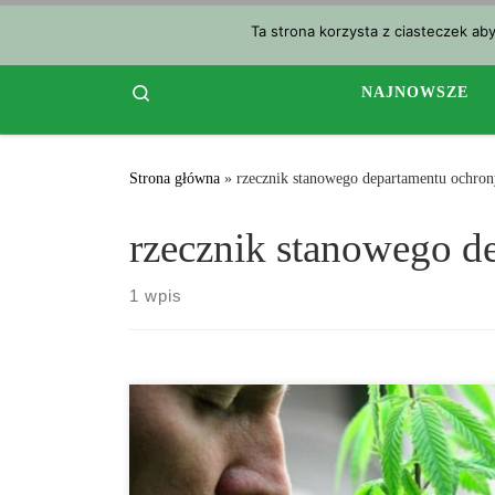
Przejdź do treści
Ta strona korzysta z ciasteczek ab
Search
NAJNOWSZE
Strona główna
»
rzecznik stanowego departamentu ochro
rzecznik stanowego 
1 wpis
Connecticut oficjalnie zagłosowało w celu rozszerzenia
programu medycznej marihuany o kolejne cztery
warunki. Izba Lekarska głosowała za dodaniem