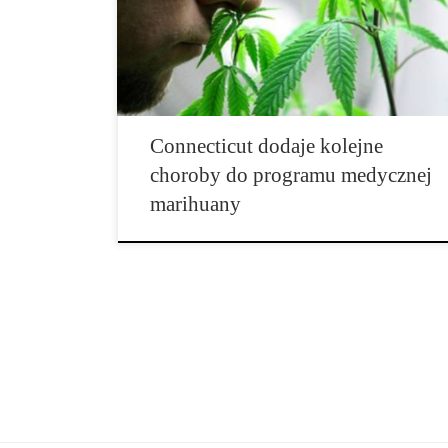
fibromialgii, dystrofii mięśniowej, półpaśca oraz
reumatoidalnego zapalenia stawów. Niestety panel
odrzucił dodanie atopowego zapalenia skóry, egzemy,
zapalenia kości i stawów oraz COPD/ […]
Connecticut dodaje kolejne
choroby do programu medycznej
marihuany