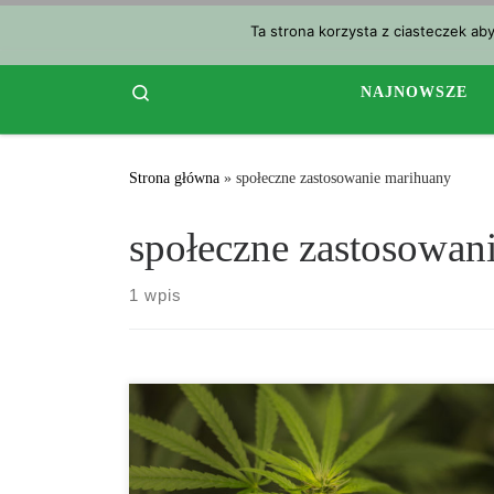
Przejdź do treści
Ta strona korzysta z ciasteczek ab
Search
NAJNOWSZE
Strona główna
»
społeczne zastosowanie marihuany
społeczne zastosowan
1 wpis
Firmy w Denver mogą już składać wnioski o licencje
na stosowanie marihuany. Jednak pierwsza partia
wniosków o licencje na pierwszy tego rodzaju program