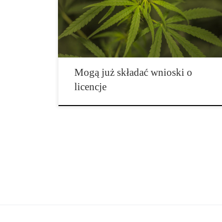
może nie nadejść natychmiast, biorąc pod uwagę
kompleksowy proces, który wymagany jest aby
aplikować. Zgodnie z zatwierdzonym […]
Mogą już składać wnioski o
licencje