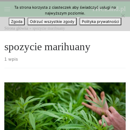
Ta strona korzysta z ciasteczek aby świadczyć usługi na
THCLand.pl
Przejdź do treści
najwyższym poziomie.
Menu
Zgoda
Odrzuć wszystkie zgody
Polityka prywatności
Strona główna
»
spozycie marihuany
spozycie marihuany
1 wpis
Podobnie jak w przypadku jakiejkolwiek innej substancji, możesz
doświadczyć reakcji alergicznej po spożyciu marihuany. Zjawisko
jest oczywiście niezwykle rzadkie, ale nie możemy zaprzeczyć, że
może mieć miejsce. Wykazano, że cannabis ma właściwości