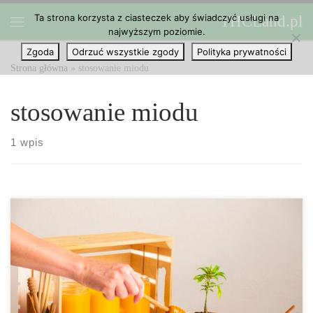
Ta strona korzysta z ciasteczek aby świadczyć usługi na
THCLand.pl
Przejdź do treści
najwyższym poziomie.
Menu
Zgoda
Odrzuć wszystkie zgody
Polityka prywatności
Strona główna
»
stosowanie miodu
stosowanie miodu
1 wpis
Czy można stosować miód w uprawie marihuany? Miód, słodki
dar od pszczół miodnych, jest wszechstronną substancją. Można go
stosować w żywności, w celach leczniczych lub po prostu jako
słodką przekąskę dla łasuchów. Ale czy wiesz, że ten złoty płyn