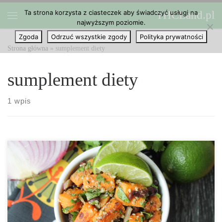
Ta strona korzysta z ciasteczek aby świadczyć usługi na
THCLand.pl
Przejdź do treści
najwyższym poziomie.
Menu
Zgoda
Odrzuć wszystkie zgody
Polityka prywatności
Strona główna
»
sumplement diety
sumplement diety
1 wpis
Dzięki rosnącej popularności konopi jako suplementu diety,
znalezienie ich w sklepie już od dawna nie sprawia trudności.
Coraz więcej sklepów spożywczych spełnia wymagania klientów i
dodaje łuskane nasiona konopi do swojej oferty produktów
żywieniowych. Nasiona konopi są doskonałym źródłem białka,