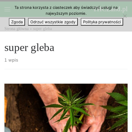
Ta strona korzysta z ciasteczek aby świadczyć usługi na
THCLand.pl
Przejdź do treści
najwyższym poziomie.
Menu
Zgoda
Odrzuć wszystkie zgody
Polityka prywatności
Strona główna
»
super gleba
super gleba
1 wpis
Jakie podłoże jest najtańsze do uprawy marihuany? Pewnie
zastanawiasz się, czy możesz uprawiać marihuanę budżetowo?
Wszystko zaczyna się od odpowiedniego wyboru podłoża. 1. Gleba
i mieszanka kokosowa. Mieszanki kokosowe są tańsze w