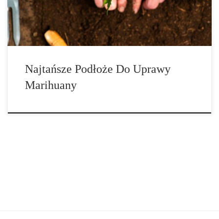
większości przypadków, ale ogólnie rzecz biorąc, to podłoże […]
Najtańsze Podłoże Do Uprawy
Marihuany