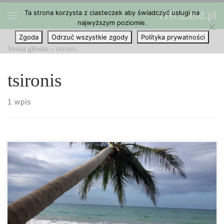
Ta strona korzysta z ciasteczek aby świadczyć usługi na
THCLand.pl
Przejdź do treści
najwyższym poziomie.
Menu
Zgoda
Odrzuć wszystkie zgody
Polityka prywatności
Strona główna
»
tsironis
tsironis
1 wpis
Już kilkanaście krajów UE zezwoliło na stosowanie marihuany w
celach medycznych. Ateny (AFP) – Parlament Grecji ma
zatwierdzić medyczne wykorzystanie cannabis w nadchodzących
tygodniach – powiedział wiceminister w niedzielę, dodając że
zmiana przyniesie wiele nowych inwestycji dla kraju. „Za kilka