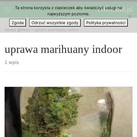
Ta strona korzysta z ciasteczek aby świadczyć usługi na
THCLand.pl
Przejdź do treści
najwyższym poziomie.
Menu
Zgoda
Odrzuć wszystkie zgody
Polityka prywatności
Strona główna
»
uprawa marihuany indoor
uprawa marihuany indoor
1 wpis
Wskazówki dotyczące uprawy marihuany w pomieszczeniach.
Niezależnie od tego, czy masz doświadczenie czy nie, uprawa
marihuany może być niemałym wyzwaniem. Podczas uprawy
marihuany indoor możesz napotkać pewne problemy. Dzisiejszy
artykuł ma na celu pomóc Ci je przezwyciężyć. 1. Zdobądź