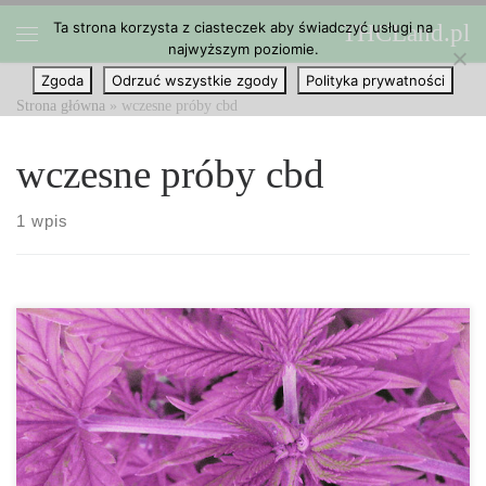
Ta strona korzysta z ciasteczek aby świadczyć usługi na
THCLand.pl
Przejdź do treści
najwyższym poziomie.
Menu
Zgoda
Odrzuć wszystkie zgody
Polityka prywatności
Strona główna
»
wczesne próby cbd
wczesne próby cbd
1 wpis
Eksperci medyczni z Cochrane, Światowej Organizacji Zdrowia,
opublikowali recenzję dotyczącą zastosowania marihuany w
leczeniu padaczki, stwierdzając, że poprzednie badania są słabe.
Historie sukcesów dzieci z opornym na leczenie rodzajem padaczki
są szeroko komentowane przez media od kilku lat. Marihuana i