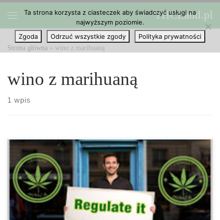
Ta strona korzysta z ciasteczek aby świadczyć usługi na
THCLand.pl
Przejdź do treści
najwyższym poziomie.
Menu
Zgoda
Odrzuć wszystkie zgody
Polityka prywatności
Strona główna
»
wino z marihuaną
wino z marihuaną
1 wpis
Jak donosi CBS News, rośnie liczba firm oraz celebrytów, takich
jak Melissa Etheridge, którzy chcą zarobić na rozwijającym się
przemyśle marihuany. Etheridge nigdy tak naprawdę nie pasowała
do obrazu gwiazdy rocka. „Widziałam alkohol, widziałam co on