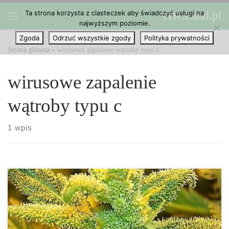
Ta strona korzysta z ciasteczek aby świadczyć usługi na
THCLand.pl
Przejdź do treści
najwyższym poziomie.
Menu
Zgoda
Odrzuć wszystkie zgody
Polityka prywatności
Strona główna
»
wirusowe zapalenie wątroby typu c
wirusowe zapalenie
wątroby typu c
1 wpis
Jedno z badań wykazało, że medyczna marihuana może być bardzo
przydatna w sprawianiu, że pacjenci z wirusowym zapaleniem