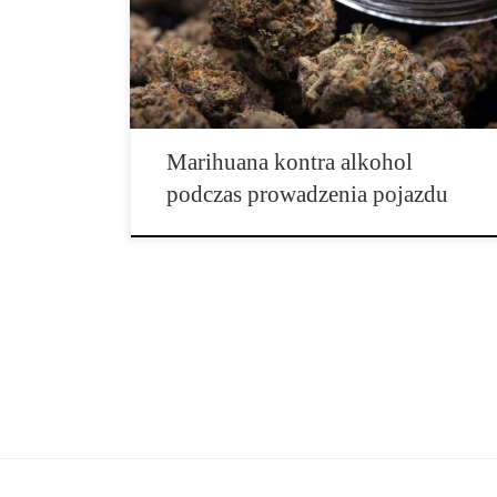
badanie. 2. Dla każdej substancji zastosowano cztery
warunki dawkowania (placebo oraz trzy dawki
aktywne). Przetestowano wszystkie możliwe
kombinacje tych warunków (tj. […]
Marihuana kontra alkohol
podczas prowadzenia pojazdu