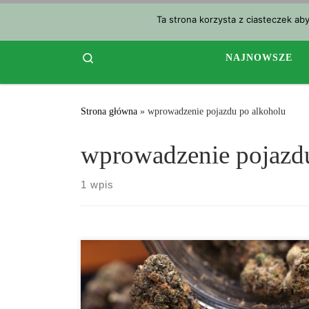
Przejdź do treści
Ta strona korzysta z ciasteczek ab
Search
NAJNOWSZE
Strona główna
»
wprowadzenie pojazdu po alkoholu
wprowadzenie pojazd
1 wpis
1. W celu zbadania wpływu marihuany oraz alkoholu,
podczas przyjmowania w połączeniu z wydajnością
oraz nastrojem człowieka, zaprojektowano specjalne