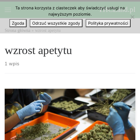
Ta strona korzysta z ciasteczek aby świadczyć usługi na
THCLand.pl
Przejdź do treści
najwyższym poziomie.
Menu
Zgoda
Odrzuć wszystkie zgody
Polityka prywatności
Strona główna
»
wzrost apetytu
wzrost apetytu
1 wpis
Większość z nas wie, że marihuana bogata w THC może
powodować gwałtowny wzrost głodu nazywany potocznie
gastrofazą. Ale co z CBD? Czy kannabidiol również wywołuje
wilczy apetyt lub go w jakikolwiek sposób stymuluje? Jednym ze