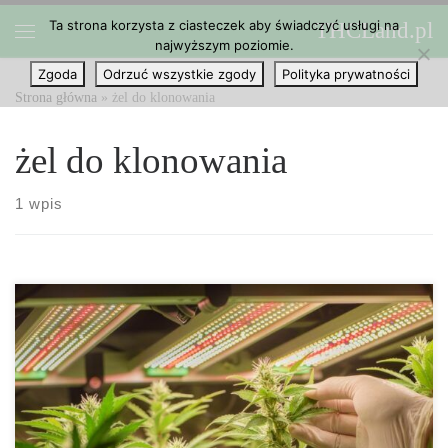
Ta strona korzysta z ciasteczek aby świadczyć usługi na
THCLand.pl
Przejdź do treści
najwyższym poziomie.
Menu
Zgoda
Odrzuć wszystkie zgody
Polityka prywatności
Strona główna
»
żel do klonowania
żel do klonowania
1 wpis
Rośliny można skutecznie rozmnażać wegetatywnie, ponieważ
większość komórek w częściach zielnych wykazuje totipotencję,
czyli zdolność przeprogramowania się w dowolny typ tkanki. W
praktyce oznacza to, że odpowiednio przygotowany fragment pędu
potrafi wytworzyć nowe korzenie i stać się niezależną rośliną. W