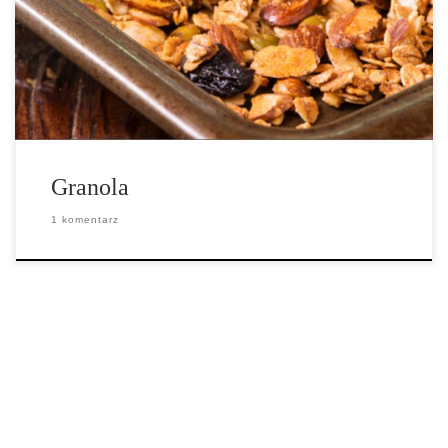
kupowana w sklepie i można ją utworzyć zgodnie ze swoimi
upodobaniami! Ten przepis jest naszą ulubioną wersją, ale nie
wahaj się […]
Granola
1 komentarz