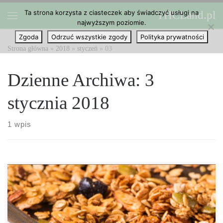
Ta strona korzysta z ciasteczek aby świadczyć usługi na
THCLand.pl
Przejdź do treści
najwyższym poziomie.
Menu
Zgoda
Odrzuć wszystkie zgody
Polityka prywatności
Strona główna
»
2018
»
styczeń
»
03
Dzienne Archiwa:
3
stycznia 2018
1 wpis
Czas przygotowania: 15 minut Czas gotowania: 30 minut Gotowe
w: 45 minut Domowa granola smakuje znacznie lepiej niż ta